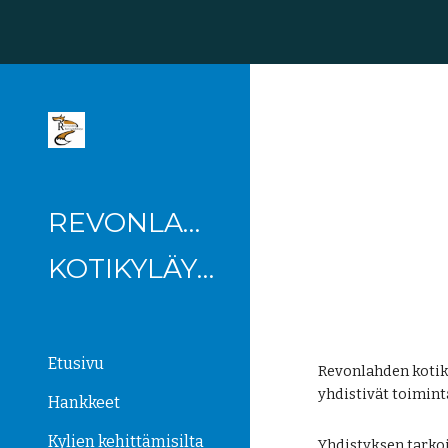
Sk
REVONLAHDEN
KOTIKYLÄYHDISTYS
Etusivu
Revonlahden kotik
yhdistivät toimin
Hankkeet
Kylien kehittämisilta
Yhdistyksen tarko