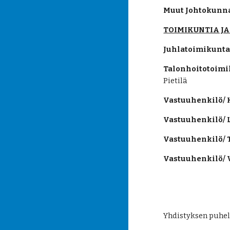
Muut Johtokunna
TOIMIKUNTIA JA
Juhlatoimikunta
Talonhoitotoimi
Pietilä
Vastuuhenkilö/ 
Vastuuhenkilö/ 
Vastuuhenkilö/ T
Vastuuhenkilö/ V
Yhdistyksen puhe