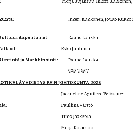
:
Merja Kujansuu, Inkeri Kukkonen, K
kunta:
Inkeri Kukkonen, Jouko Kukkone
Kulttuuritapahtumat:
Rauno Laukka
alkoot:
Esko Juntunen
iestintä ja Markkinointi:
Rauno Laukka
🦊🦊🦊🦊🦊
OTIKYLÄYHDISTYS RY:N JOHTOKUNTA 202
5
Jacqueline Aguilera Velásquez
ja:
Pauliina Värttö
Timo Jaakkola
:
Merja Kujansuu