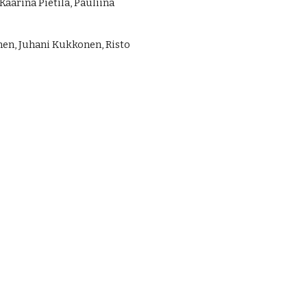
aarina Pietilä, Pauliina
n, Juhani Kukkonen, Risto