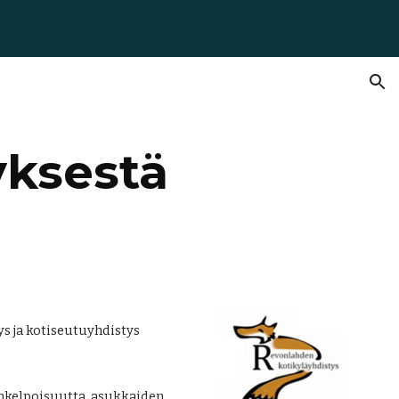
ion
yksestä
s ja kotiseutuyhdistys
inkelpoisuutta, asukkaiden