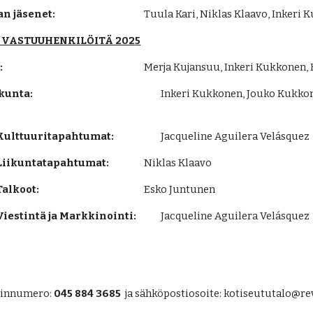
n jäsenet:
Tuula Kari, Niklas Klaavo, Inkeri 
 VASTUUHENKILÖITÄ 202
5
:
Merja Kujansuu, Inkeri Kukkonen, K
kunta:
Inkeri Kukkonen, Jouko Kukkone
Kulttuuritapahtumat:
Jacqueline Aguilera Velásquez
Liikuntatapahtumat:
Niklas Klaavo
alkoot:
Esko Juntunen
iestintä ja Markkinointi:
Jacqueline Aguilera Velásquez
linnumero:
045 884 3685
ja sähköpostiosoite: kotiseututalo@r