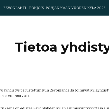
REVONLAHTI - POHJOIS-POHJANMAAN VUODEN KYLÄ 2023
ip to main content
Skip to navigat
Tietoa yhdist
yläyhdistys perustettiin kun Revonlahdella toimivat kyläyhdisty
tansa vuonna 2011.
ituksena on edistää Revonlahden kylän asumisviihtyvyyttä ja el