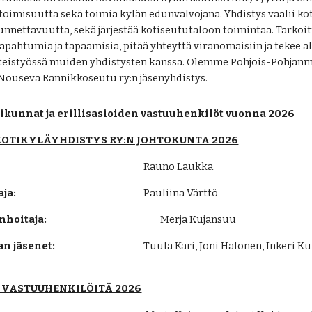
toimisuutta sekä toimia kylän edunvalvojana. Yhdistys vaalii ko
unnettavuutta, sekä järjestää kotiseututaloon toimintaa. Tarko
tapahtumia ja tapaamisia, pitää yhteyttä viranomaisiin ja tekee a
hteistyössä muiden yhdistysten kanssa. Olemme Pohjois-Pohjanm
 Nouseva Rannikkoseutu ry:n jäsenyhdistys.
ikunnat ja erillisasioiden vastuuhenkilöt
vuonna 2026
OTIKYLÄYHDISTYS RY:N JOHTOKUNTA 2026
Rauno Laukka
ja:
Pauliina Värttö
nhoitaja:
Merja Kujansuu
n jäsenet:
Tuula Kari, Joni Halonen, Inkeri K
 VASTUUHENKILÖITÄ 2026