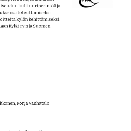
tiseudun kulttuuriperintöä ja
ituksensa toteuttamiseksi
loitteita kylän kehittämiseksi.
aan Kylät ry:n ja Suomen
ukkonen, Ronja Vanhatalo,