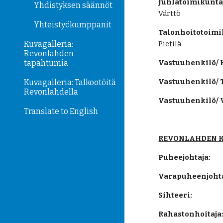
Juhlatoimikunta
Yhdistyksen säännöt
Värttö
Yhteistyökumppanit
Talonhoitotoimi
Kuvagalleria:
Pietilä
Revonlahden
tapahtumia
Vastuuhenkilö/ 
Vastuuhenkilö/ T
Kuvagalleria: Talkootöitä
Revonlahdella
Vastuuhenkilö/ V
Translate to English
REVONLAHDEN K
Puheejohtaja:
Varapuheenjohta
Sihteeri:
Rahastonhoitaja