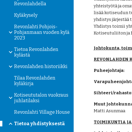
Revonlahdella
yhteistyötä ja oma
lisää kotiseudun t
Kyläkysely
yhdistys järjestää 
Yhdistys toimii y
Revonlahti Pohjois-
Pohjanmaan vuoden kylä
Kotiseutuliiton ja
2023
Johtokunta, toim
Tietoa Revonlahden
kylästä
REVONLAHDEN K
Revonlahden historiikki
Puheejohtaja:
Tilaa Revonlahden
Varapuheenjohta
kyläkirja
Sihteeri/rahasto
Kotiseututalon vuokraus
juhlatilaksi
Muut Johtokunna
Matti Asunmaa
Revonlahti Village House
TOIMIKUNTIA JA
Tietoa yhdistyksestä