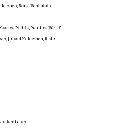
Kukkonen, Ronja Vanhatalo
aarina Pietilä, Pauliina Värttö
n, Juhani Kukkonen, Risto
evonlahti.com